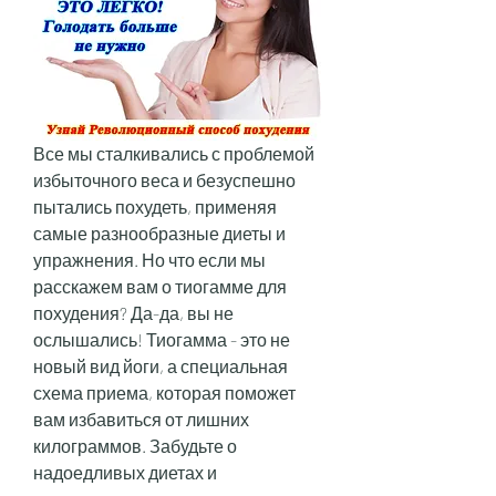
Все мы сталкивались с проблемой 
избыточного веса и безуспешно 
пытались похудеть, применяя 
самые разнообразные диеты и 
упражнения. Но что если мы 
расскажем вам о тиогамме для 
похудения? Да-да, вы не 
ослышались! Тиогамма - это не 
новый вид йоги, а специальная 
схема приема, которая поможет 
вам избавиться от лишних 
килограммов. Забудьте о 
надоедливых диетах и 