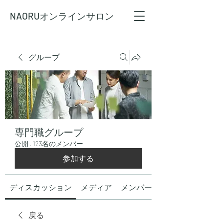
NAORU
オンラインサロン
グループ
専門職グループ
公開
·
123名のメンバー
参加する
ディスカッション
メディア
メンバー
戻る