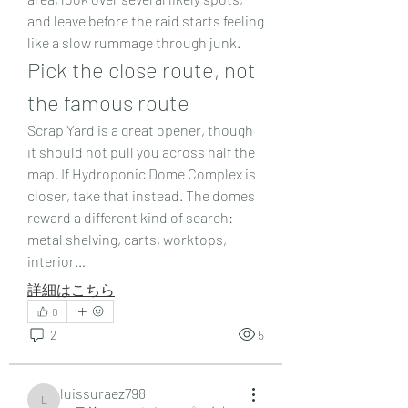
and leave before the raid starts feeling 
like a slow rummage through junk.
Pick the close route, not 
the famous route
Scrap Yard is a great opener, though 
it should not pull you across half the 
map. If Hydroponic Dome Complex is 
closer, take that instead. The domes 
reward a different kind of search: 
metal shelving, carts, worktops, 
interior…
詳細はこちら
0
2
5
luissuraez798
luissuraez798