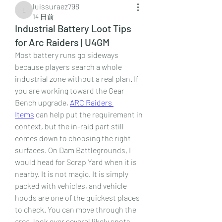
luissuraez798
luissuraez798
14 日前
Industrial Battery Loot Tips
for Arc Raiders | U4GM
Most battery runs go sideways 
because players search a whole 
industrial zone without a real plan. If 
you are working toward the Gear 
Bench upgrade, 
ARC Raiders 
Items
 can help put the requirement in 
context, but the in-raid part still 
comes down to choosing the right 
surfaces. On Dam Battlegrounds, I 
would head for Scrap Yard when it is 
nearby. It is not magic. It is simply 
packed with vehicles, and vehicle 
hoods are one of the quickest places 
to check. You can move through the 
area, look over several likely spots, 