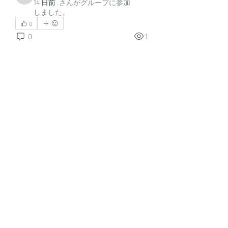
14 日前
·
さんがグループに参加
しました。
0
0
1
グループについて
Janay j . Flora
グループへようこそ！他のメンバー
20 日前
·
さんがグループに参加
と交流したり、最新情報をチェック
しました。
したり、動画をシェアすることもで
0
きます。
2
5
メンバー
Neira Ruby
jsimith6912
フォロー
jsimith6912
20 日前
·
さんがグループに参加
しました。
Norman Paker
フォロー
0
0
2
Ryan Lucas
フォロー
Вася Порошенко
フォロー