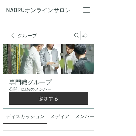
NAORU
オンラインサロン
グループ
専門職グループ
公開
·
123名のメンバー
参加する
ディスカッション
メディア
メンバー