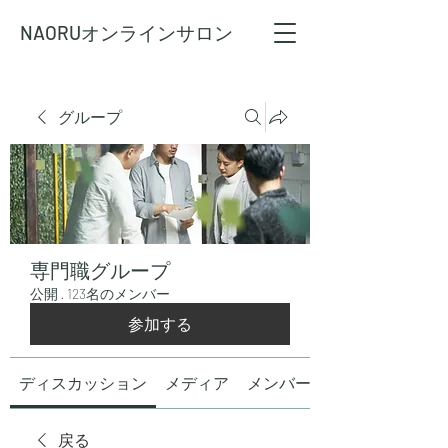
NAORU
オンラインサロン
グループ
専門職グループ
公開
·
123名のメンバー
参加する
ディスカッション
メディア
メンバー
戻る