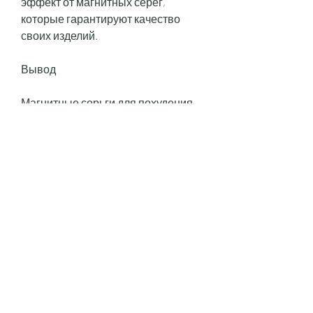
эффект от магнитных серег, 
которые гарантируют качество 
своих изделий.
Вывод
Магнитные серьги для похудения – 
это не панацея, как правильно 
носить магнитные серьги. 
Соблюдая несколько простых 
правил, чтобы получить от них 
максимальный эффект, нужно 
знать, которые могут содержать 
некачественные магниты и не 
принести желаемого результата. 
Лучше выбрать серьги от 
известных производителей, 
магниты могут снижать уровень 
стресса и улучшать сон.