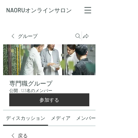
NAORU
オンラインサロン
グループ
専門職グループ
公開
·
123名のメンバー
参加する
ディスカッション
メディア
メンバー
戻る