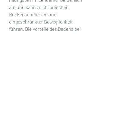
auf und kann zu chronischen 
Rückenschmerzen und 
eingeschränkter Beweglichkeit 
führen. Die Vorteile des Badens bei 
Osteochondrose Das Baden kann bei 
der Behandlung von Osteochondrose 
im Lendenwirbelbereich einige 
Vorteile bieten. Erstens kann warmes 
Wasser di,Ist es möglich im 
Lendenwirbel Osteochondrose zu 
baden Was ist Osteochondrose? 
Osteochondrose ist eine 
degenerative Erkrankung der 
Wirbelsäule 
0
0
Write a comment...