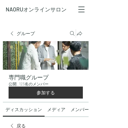
NAORU
オンラインサロン
グループ
専門職グループ
公開
·
123名のメンバー
参加する
ディスカッション
メディア
メンバー
戻る