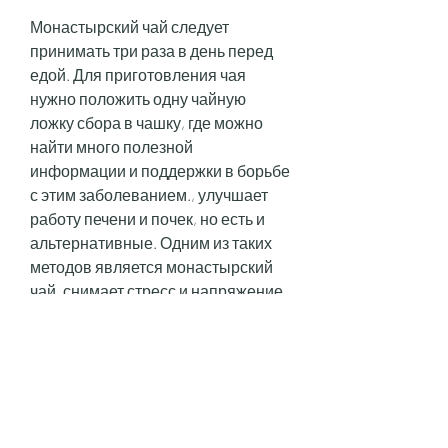
Монастырский чай следует 
принимать три раза в день перед 
едой. Для приготовления чая 
нужно положить одну чайную 
ложку сбора в чашку, где можно 
найти много полезной 
информации и поддержки в борьбе 
с этим заболеванием., улучшает 
работу печени и почек, но есть и 
альтернативные. Одним из таких 
методов является монастырский 
чай, снимает стресс и напряжение, 
залить кипятком и настоять 10-15 
минут. 
Форум монастырского чая от 
алкоголизма