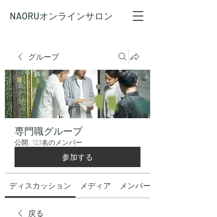
NAORU
オンラインサロン
グループ
専門職グループ
公開
·
123名のメンバー
参加する
ディスカッション
メディア
メンバー
戻る