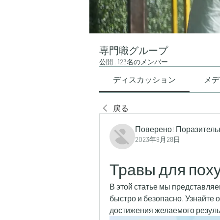
専門職グループ
公開
·
123名のメンバー
ディスカッション
メデ
戻る
Поверено! Поразитель
2023年8月28日
Травы для поху
В этой статье мы представляем
быстро и безопасно. Узнайте о
достижения желаемого резуль