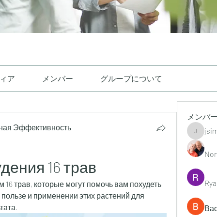
ィア
メンバー
グループについて
メンバ
ная Эффективность
jsi
jsimith6
Nor
дения 16 трав
Rya
 16 трав, которые могут помочь вам похудеть 
 пользе и применении этих растений для 
тата.
Ва