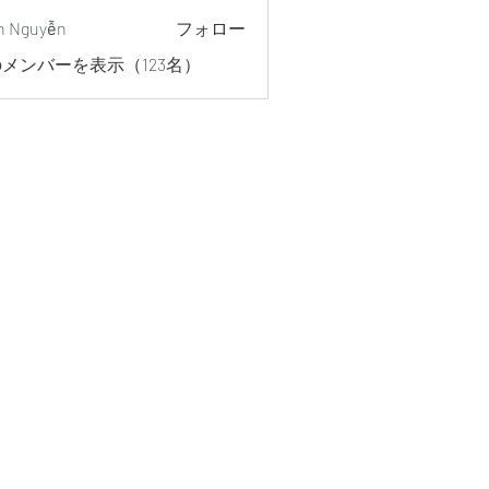
h Nguyễn
フォロー
メンバーを表示（123名）