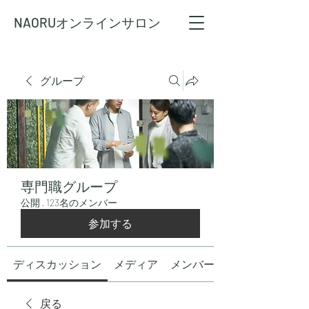
NAORU
オンラインサロン
グループ
専門職グループ
公開
·
123名のメンバー
参加する
ディスカッション
メディア
メンバー
戻る