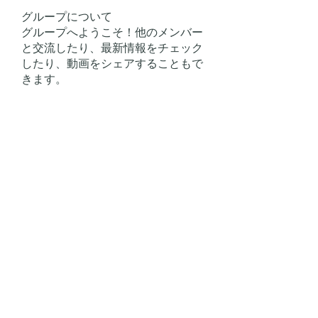
グループについて
グループへようこそ！他のメンバー
と交流したり、最新情報をチェック
したり、動画をシェアすることもで
きます。
メンバー
jsimith6912
フォロー
jsimith6912
Norman Paker
フォロー
Ryan Lucas
フォロー
Вася Порошенко
フォロー
Linh Nguyễn
フォロー
すべてのメンバーを表示（123名）