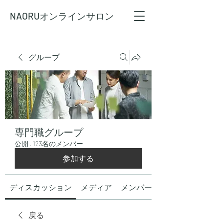
NAORU
オンラインサロン
グループ
専門職グループ
公開
·
123名のメンバー
参加する
ディスカッション
メディア
メンバー
戻る