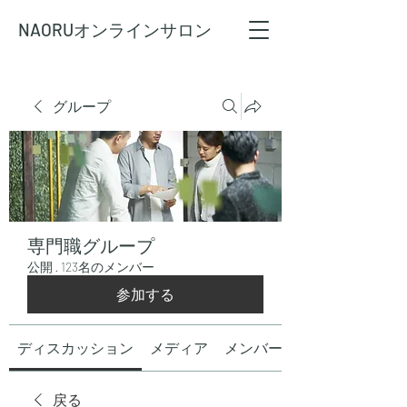
NAORU
オンラインサロン
グループ
専門職グループ
公開
·
123名のメンバー
参加する
ディスカッション
メディア
メンバー
戻る