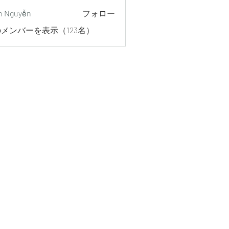
h Nguyễn
フォロー
メンバーを表示（123名）