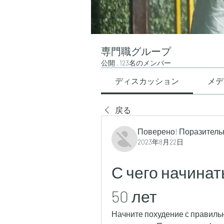
専門職グループ
公開
·
123名のメンバー
ディスカッション
メデ
戻る
Поверено! Поразитель
2023年8月22日
С чего начинат
50 лет
Начните похудение с правильн