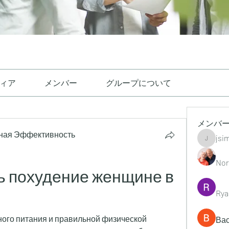
ィア
メンバー
グループについて
メンバ
ная Эффективность
jsi
jsimith6
Nor
ь похудение женщине в 
Rya
ого питания и правильной физической 
Ва