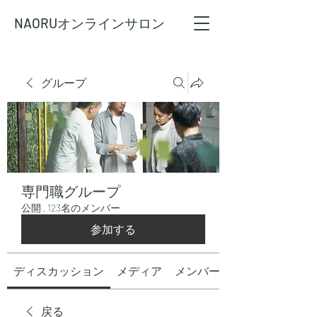
NAORU
オンラインサロン
グループ
専門職グループ
公開
·
123名のメンバー
参加する
ディスカッション
メディア
メンバー
戻る