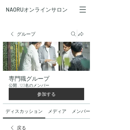
NAORU
オンラインサロン
グループ
専門職グループ
公開
·
123名のメンバー
参加する
ディスカッション
メディア
メンバー
戻る