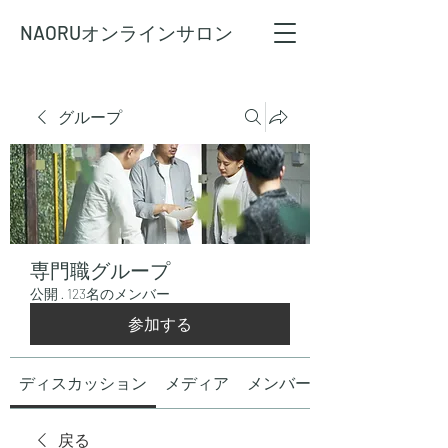
NAORU
オンラインサロン
グループ
専門職グループ
公開
·
123名のメンバー
参加する
ディスカッション
メディア
メンバー
戻る