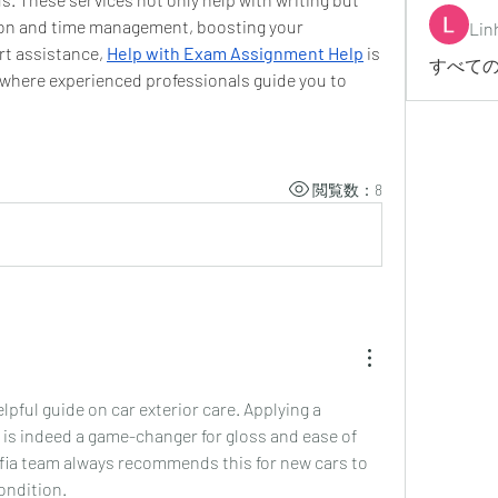
ion and time management, boosting your 
Lin
t assistance, 
Help with Exam Assignment Help
 is 
すべての
 where experienced professionals guide you to 
閲覧数：8
lpful guide on car exterior care. Applying a 
 is indeed a game-changer for gloss and ease of 
fia team always recommends this for new cars to 
condition.