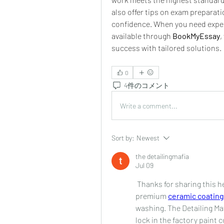
also offer tips on exam preparat
confidence. When you need exper
available through 
BookMyEssay
,
success with tailored solutions.
0
4件のコメント
Write a comment...
Sort by:
Newest
the detailingmafia
Jul 09
 Thanks for sharing this he
premium 
ceramic coating
washing. The Detailing Ma
lock in the factory paint 