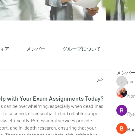
ィア
メンバー
グループについて
メンバ
jsi
jsimith6
Nor
lp with Your Exam Assignments Today?
s can be overwhelming, especially when deadlines 
 To succeed, it’s essential to find reliable support 
Rya
ks efficiently. Professional services provide 
ort, and in-depth research, ensuring that your 
Ва
. These services not only help with writing but 