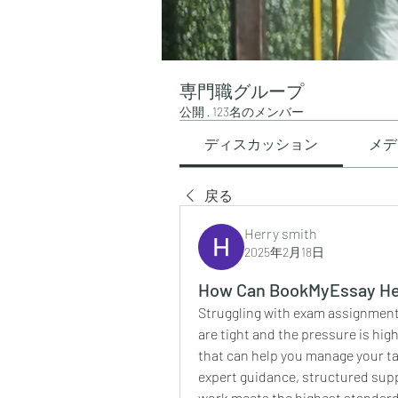
専門職グループ
公開
·
123名のメンバー
ディスカッション
メデ
戻る
Herry smith
2025年2月18日
How Can BookMyEssay He
Struggling with exam assignment
are tight and the pressure is high.
that can help you manage your tas
expert guidance, structured supp
work meets the highest standards