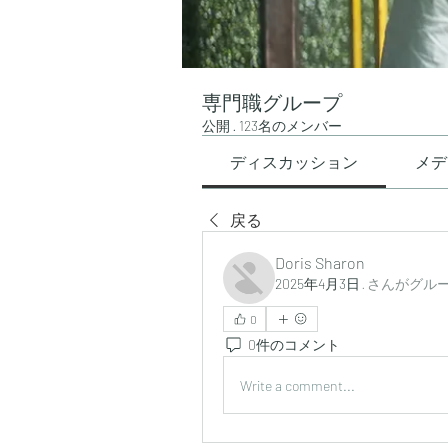
専門職グループ
公開
·
123名のメンバー
ディスカッション
メデ
戻る
Doris Sharon
2025年4月3日
·
さんがグル
0
0件のコメント
Write a comment...