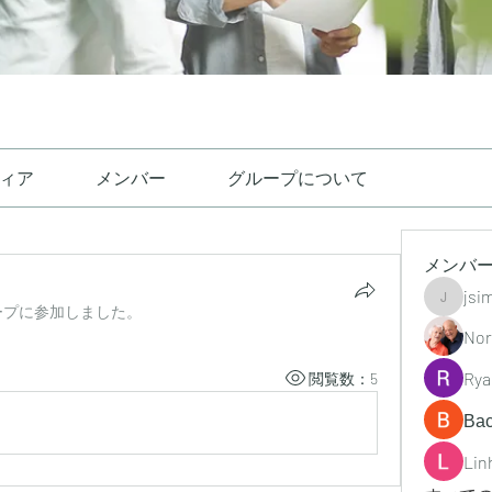
ィア
メンバー
グループについて
メンバ
jsi
jsimith6
ープに参加しました。
Nor
Rya
閲覧数：5
Ва
Lin