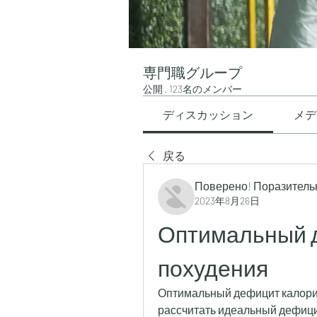
専門職グループ
公開
·
123名のメンバー
ディスカッション
メデ
戻る
Поверено! Поразитель
2023年8月26日
Оптимальный д
похудения
Оптимальный дефицит калорий
рассчитать идеальный дефици