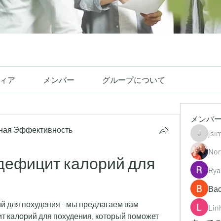
ィア
メンバー
グループについて
メンバ
ная Эффективность
jsi
jsimith6
Nor
ефицит калорий для 
Rya
Ва
 для похудения - мы предлагаем вам 
Lin
т калорий для похудения, который поможет 