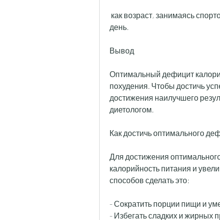
 как возраст, занимаясь спортом или просто увеличивая количество шагов в 
день.
Вывод
Оптимальный дефицит калорий 
похудения. Чтобы достичь успе
достижения наилучшего резуль
диетологом.
Как достичь оптимального де
Для достижения оптимального
калорийность питания и увели
способов сделать это:
- Сократить порции пищи и у
- Избегать сладких и жирных пр