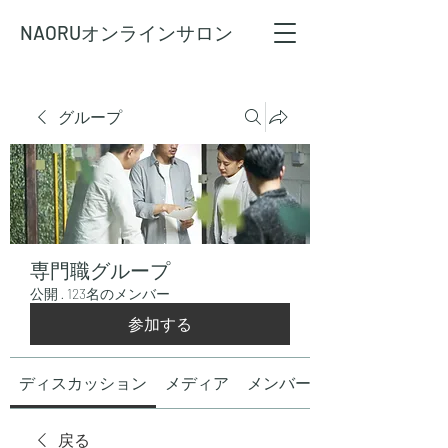
NAORU
オンラインサロン
グループ
専門職グループ
公開
·
123名のメンバー
参加する
ディスカッション
メディア
メンバー
戻る