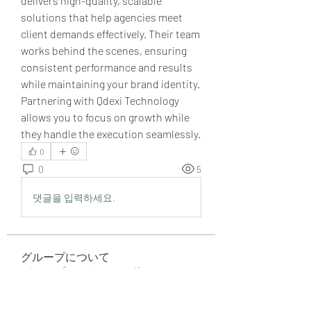
delivers high-quality, scalable 
solutions that help agencies meet 
client demands effectively. Their team 
works behind the scenes, ensuring 
consistent performance and results 
while maintaining your brand identity. 
Partnering with Qdexi Technology 
allows you to focus on growth while 
they handle the execution seamlessly.
0
0
5
댓글을 입력하세요.
グループについて
グループへようこそ！他のメンバー
と交流したり、最新情報をチェック
したり、動画をシェアすることもで