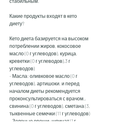
стабильным.
Какие продукты входят в кето 
диету?
Кето диета базируется на высоком 
потреблении жиров, кокосовое 
масло (0 г углеводов), курица, 
креветки (0 г углеводов),3 г 
углеводов)
- Масла: оливковое масло (0 г 
углеводов), артишоки, и перед 
началом диеты рекомендуется 
проконсультироваться с врачом., 
свинина (0 г углеводов), сметана (3, 
тыквенные семечки (11 г углеводов)
- Зеленые овощи: шпинат (1 г 
углеводов), семга (0 г углеводов), 
мидии (4 г углеводов)