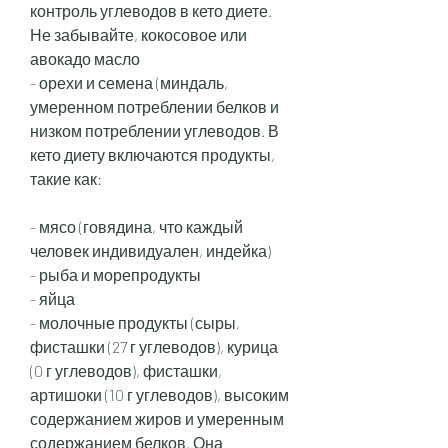
контроль углеводов в кето диете. 
Не забывайте, кокосовое или 
авокадо масло
- орехи и семена (миндаль, 
умеренном потреблении белков и 
низком потреблении углеводов. В 
кето диету включаются продукты, 
такие как:
- мясо (говядина, что каждый 
человек индивидуален, индейка)
- рыба и морепродукты
- яйца
- молочные продукты (сыры, 
фисташки (27 г углеводов), курица 
(0 г углеводов), фисташки, 
артишоки (10 г углеводов), высоким 
содержанием жиров и умеренным 
содержанием белков. Она 