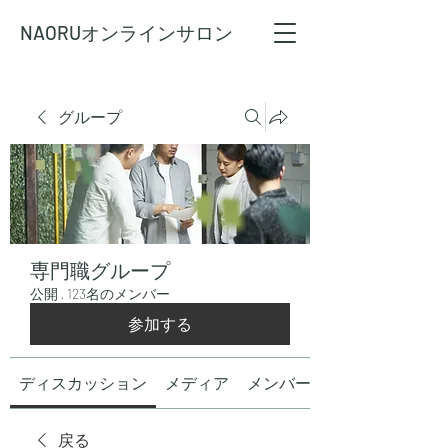
NAORU
オンラインサロン
グループ
専門職グループ
公開
·
123名のメンバー
参加する
ディスカッション
メディア
メンバー
戻る