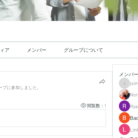
ィア
メンバー
グループについて
メンバ
jsi
jsimith6
ープに参加しました。
Nor
閲覧数：1
Rya
Ва
Lin