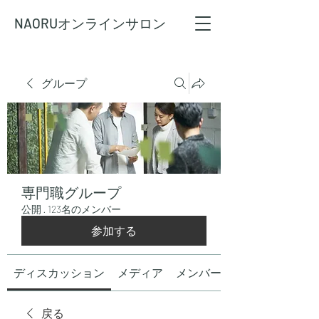
NAORU
オンラインサロン
グループ
専門職グループ
公開
·
123名のメンバー
参加する
ディスカッション
メディア
メンバー
戻る