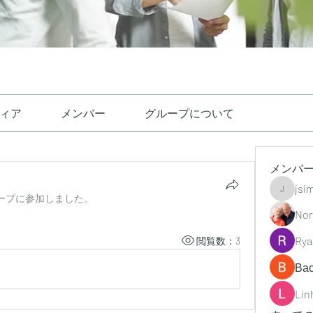
ィア
メンバー
グループについて
メンバ
jsi
jsimith6
ープに参加しました。
Nor
Rya
閲覧数：3
Ва
Lin