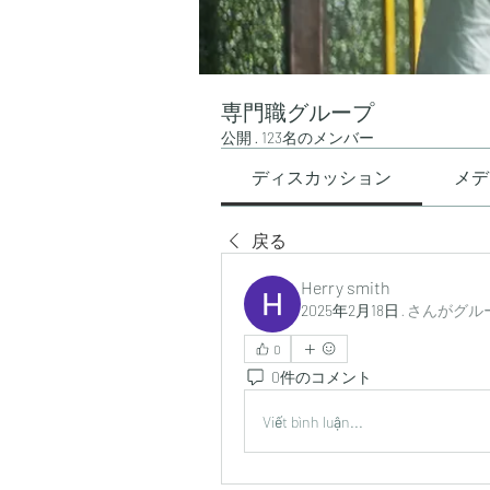
専門職グループ
公開
·
123名のメンバー
ディスカッション
メデ
戻る
Herry smith
2025年2月18日
·
さんがグル
0
0件のコメント
Viết bình luận...