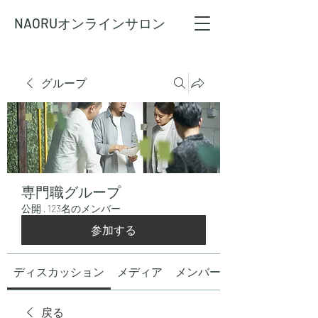
NAORU
オンラインサロン
グループ
専門職グループ
公開
·
123名のメンバー
参加する
ディスカッション
メディア
メンバー
戻る