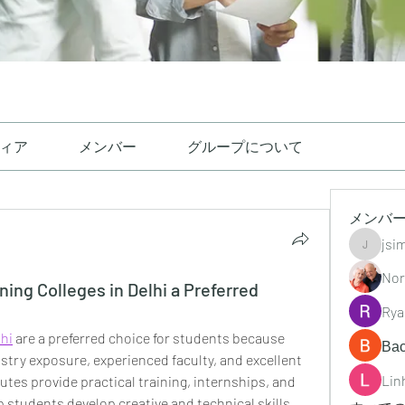
ィア
メンバー
グループについて
メンバ
jsi
jsimith6
Nor
ning Colleges in Delhi a Preferred
Rya
lhi
are a preferred choice for students because 
Ва
ustry exposure, experienced faculty, and excellent 
Lin
utes provide practical training, internships, and 
p students develop creative and technical skills. 