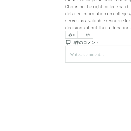
Choosing the right college can be
detailed information on colleges,
serves as a valuable resource for
decisions about their education 
0
0件のコメント
Write a comment...
ホーム
アーカイブ
セミナースケジュール
会員プラン