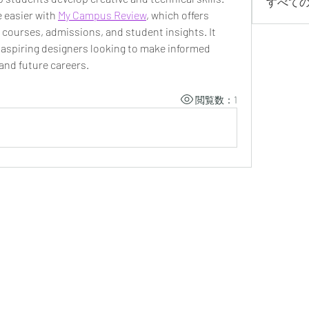
すべての
 easier with 
My Campus Review
, which offers 
 courses, admissions, and student insights. It 
 aspiring designers looking to make informed 
and future careers.
閲覧数：1