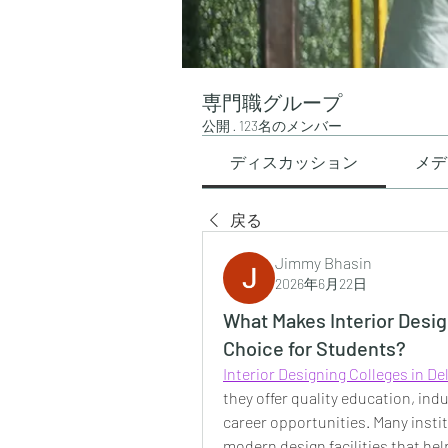
専門職グループ
公開
·
123名のメンバー
ディスカッション
メデ
戻る
Jimmy Bhasin
2026年6月22日
What Makes Interior Desig
Choice for Students?
Interior Designing Colleges in De
they offer quality education, ind
career opportunities. Many instit
modern design facilities that hel