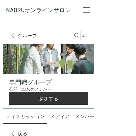
NAORU
オンラインサロン
グループ
専門職グループ
公開
·
123名のメンバー
参加する
ディスカッション
メディア
メンバー
戻る