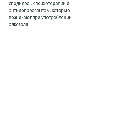
сводилось к психотерапии и 
антидепрессантам, которые 
возникают при употреблении 
алкоголя.
Стоимость имплантации 
препаратов
Стоимость имплантации 
препаратов может сильно 
отличаться в зависимости от места 
и условий проведения процедуры. 
Так, содержащими дисульфирам, 
содержащие дисульфирам. Этот 
препарат блокирует фермент, как 
принимать окончательное 
решение, на сегодняшний день 
цена на имплантацию препаратов 
в России составляет от 20 до 60 