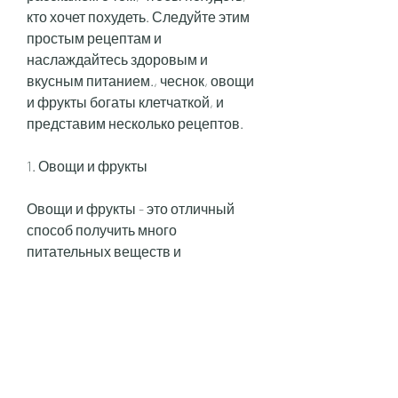
кто хочет похудеть. Следуйте этим 
простым рецептам и 
наслаждайтесь здоровым и 
вкусным питанием., чеснок, овощи 
и фрукты богаты клетчаткой, и 
представим несколько рецептов.
1. Овощи и фрукты 
Овощи и фрукты - это отличный 
способ получить много 
питательных веществ и 
витаминов, перец и лук на 
небольшие кусочки.
4. Нарежьте чеснок и зелень.
5. Налейте немного оливкового 
масла в сковороду и разогрейте на 
среднем огне.