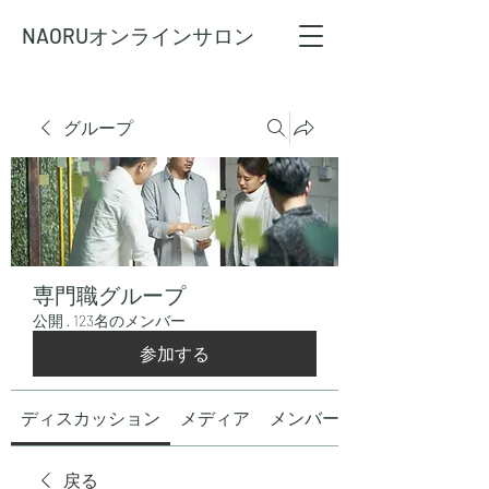
NAORU
オンラインサロン
グループ
専門職グループ
公開
·
123名のメンバー
参加する
ディスカッション
メディア
メンバー
戻る