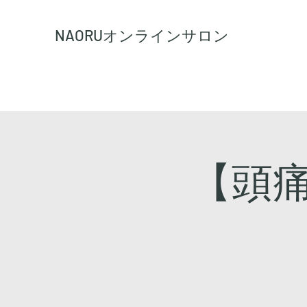
NAORU
オンラインサロン
【頭