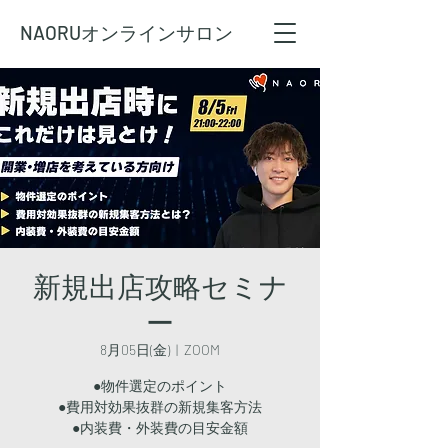
NAORU
オンラインサロン
新規出店攻略セミナ
ー
8月05日(金)
  |  
ZOOM
●物件選定のポイント
●費用対効果抜群の新規集客方法
●内装費・外装費の目安金額