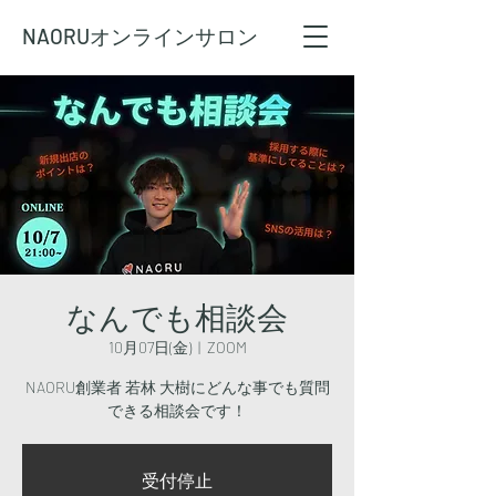
NAORU
オンラインサロン
なんでも相談会
10月07日(金)
  |  
ZOOM
NAORU創業者 若林 大樹にどんな事でも質問
できる相談会です！
受付停止