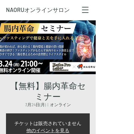
NAORU
オンラインサロン
【無料】腸内革命セ
ミナー
3月24日(月)
  |  
オンライン
チケットは販売されていません
他のイベントを見る