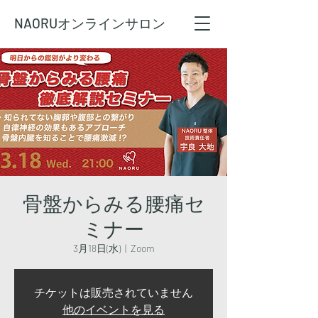
NAORU
オンラインサロン
骨盤からみる腰痛セ
ミナー
3月18日(水)
  |  
Zoom
チケットは販売されていません
他のイベントを見る