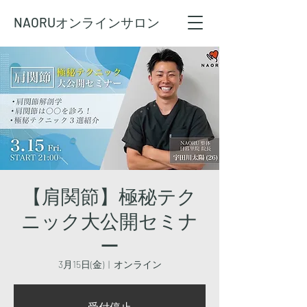
NAORU
オンラインサロン
【肩関節】極秘テク
ニック大公開セミナ
ー
3月15日(金)
  |  
オンライン
受付停止