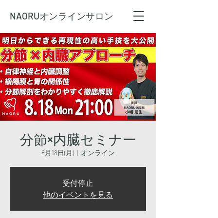
NAORU
オンラインサロン
分節×内臓セミナー
8月18日(月)
  |  
オンライン
受付停止
他のイベントを見る