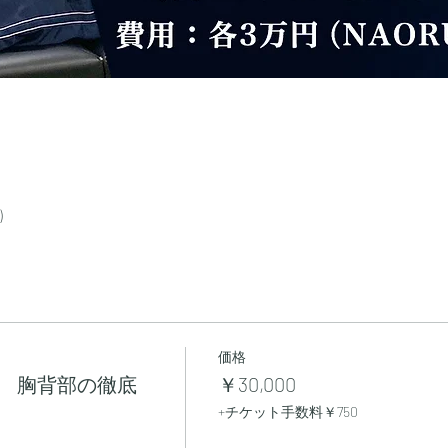
)
価格
ー 胸背部の徹底
￥30,000
+チケット手数料￥750