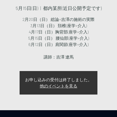
5月15日(日)
  |  
都内某所(近日公開予定です)
2月20日（日） 総論+吉澤の施術の実際
3月13日（日） 頚椎(座学+介入)
4月17日（日）胸背部(座学+介入)
5月15日（日） 腰仙部(座学+介入)
6月12日（日）肩関節(座学+介入)
講師：吉澤 遼馬
お申し込みの受付は終了しました。
他のイベントを見る