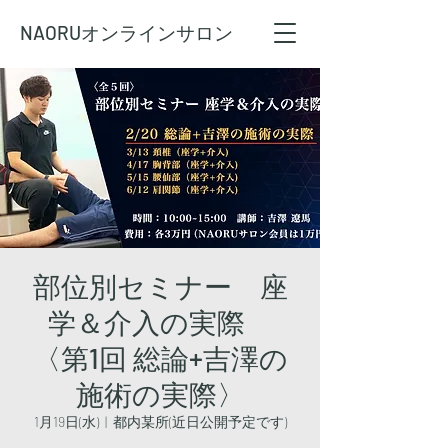
NAORU
オンラインサロン
部位別セミナー 座
学＆介入の実際
〈第1回 総論+吉澤の
施術の実際〉
1月19日(水)
  |  
都内某所(近日公開予定です)