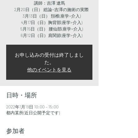
講師：吉澤 遼馬
2月20日（日） 総論+吉澤の施術の実際
3月13日（日） 頚椎(座学+介入)
4月17日（日）胸背部(座学+介入)
5月15日（日） 腰仙部(座学+介入)
6月12日（日）肩関節(座学+介入)
お申し込みの受付は終了しまし
た。
他のイベントを見る
日時・場所
2022年1月19日 10:00 – 15:00
都内某所(近日公開予定です)
参加者